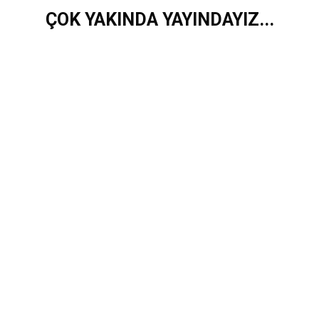
ÇOK YAKINDA YAYINDAYIZ...